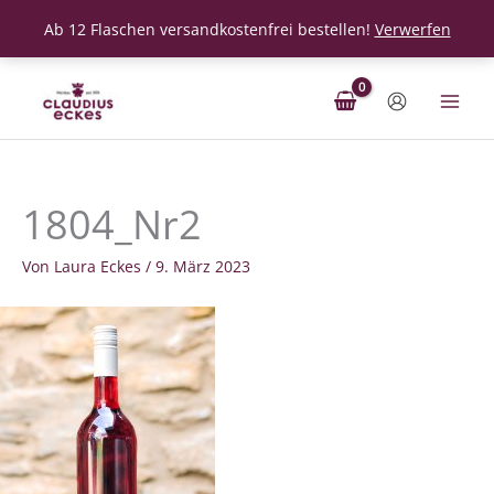
Ab 12 Flaschen versandkostenfrei bestellen!
Verwerfen
Zum
Inhalt
springen
1804_Nr2
Von
Laura Eckes
/
9. März 2023