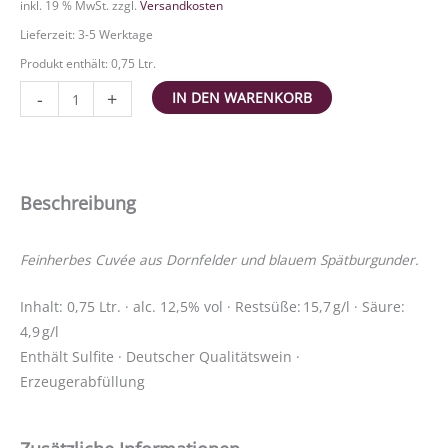
inkl. 19 % MwSt.
zzgl.
Versandkosten
Lieferzeit:
3-5 Werktage
Produkt enthält: 0,75
Ltr.
ROT
-
+
IN DEN WARENKORB
N°2
feinherb
Menge
Beschreibung
Feinherbes Cuvée aus Dornfelder und blauem Spätburgunder.
Inhalt: 0,75 Ltr. · alc. 12,5% vol · Restsüße: 15,7 g/l · Säure:
4,9 g/l
Enthält Sulfite · Deutscher Qualitätswein ·
Erzeugerabfüllung