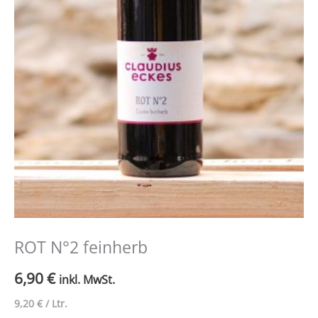
ROT N°2 feinherb
6,90
€
inkl. MwSt.
9,20
€
/
Ltr.