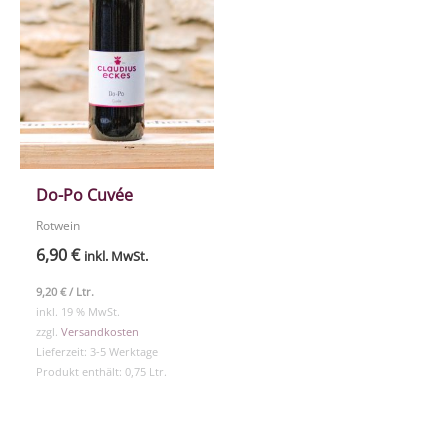
Do-Po Cuvée
Rotwein
6,90
€
inkl. MwSt.
9,20
€
/
Ltr.
inkl. 19 % MwSt.
zzgl.
Versandkosten
Lieferzeit:
3-5 Werktage
Produkt enthält: 0,75
Ltr.