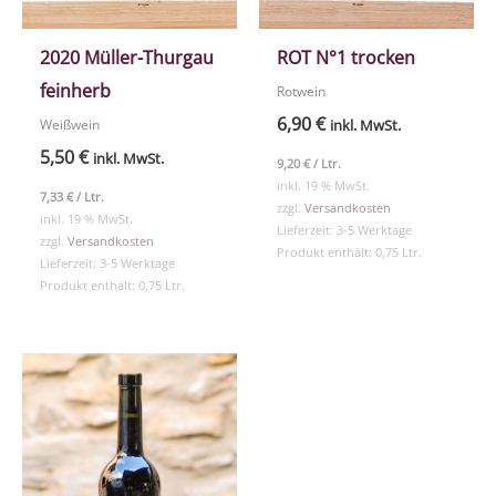
2020 Müller-Thurgau
ROT N°1 trocken
feinherb
Rotwein
6,90
€
inkl. MwSt.
Weißwein
5,50
€
inkl. MwSt.
9,20
€
/
Ltr.
inkl. 19 % MwSt.
7,33
€
/
Ltr.
zzgl.
Versandkosten
inkl. 19 % MwSt.
Lieferzeit:
3-5 Werktage
zzgl.
Versandkosten
Produkt enthält: 0,75
Ltr.
Lieferzeit:
3-5 Werktage
Produkt enthält: 0,75
Ltr.