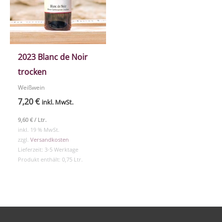
2023 Blanc de Noir
trocken
Weißwein
7,20
€
inkl. MwSt.
9,60
€
/
Ltr.
inkl. 19 % MwSt.
zzgl.
Versandkosten
Lieferzeit:
3-5 Werktage
Produkt enthält: 0,75
Ltr.