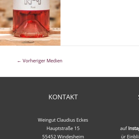
←
Vorheriger Medien
KONTAKT
Weingut Claudius Eckes
Hauptstraße 15
auf
Inst
55452 Windesheim
ür Einbl