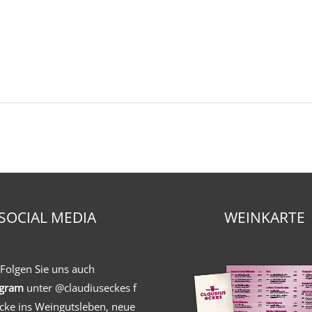
SOCIAL MEDIA
WEINKARTE
Folgen Sie uns auch
agram
unter
@claudiuseckes
f
icke ins Weingutsleben, neue